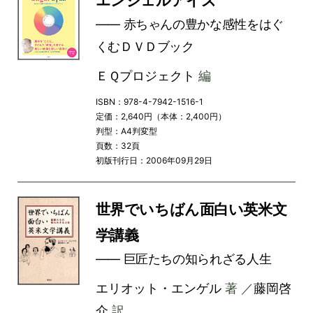
エンジェルアイズ
―― 赤ちゃんの豊かな感性をはぐ
くむＤＶＤブック
ＥＱプロジェクト
編
ISBN：978-4-7942-1516-1
定価：2,640円（本体：2,400円）
判型：A4判変型
頁数：32頁
初版刊行日：2006年09月29日
世界でいちばん面白い英米文
学講義
―― 巨匠たちの知られざる人生
エリオット・エンゲル
著 ／
藤岡啓
介
訳