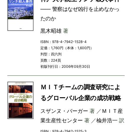
―― 警察はなぜ凶行を止めなかっ
たのか
黒木昭雄
著
ISBN：978-4-7942-1528-4
定価：1,760円（本体：1,600円）
判型：四六判
頁数：224頁
初版刊行日：2006年09月30日
ＭＩＴチームの調査研究によ
るグローバル企業の成功戦略
スザンヌ・バーガー
著 ／
ＭＩＴ産
業生産性センター
著 ／
楡井浩一
訳
ISBN：978-4-7942-1525-3