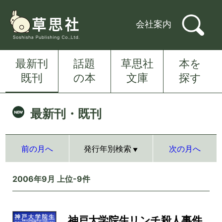
会社案内
最新刊
話題
草思社
本を
既刊
の本
文庫
探す
最新刊・既刊
前の月へ
発行年別検索
次の月へ
2006年9月 上位-9件
神戸大学院生リンチ殺人事件