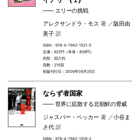
―― エリーの挑戦
アレクサンドラ・モス
著 ／
阪田由
美子
訳
ISBN：978-4-7942-1521-5
定価：922円（本体：838円）
判型：四六判
頁数：216頁
初版刊行日：2006年09月25日
ならず者国家
―― 世界に拡散する北朝鮮の脅威
ジャスパー・ベッカー
著 ／
小谷ま
さ代
訳
ISBN：978-4-7942-1519-2