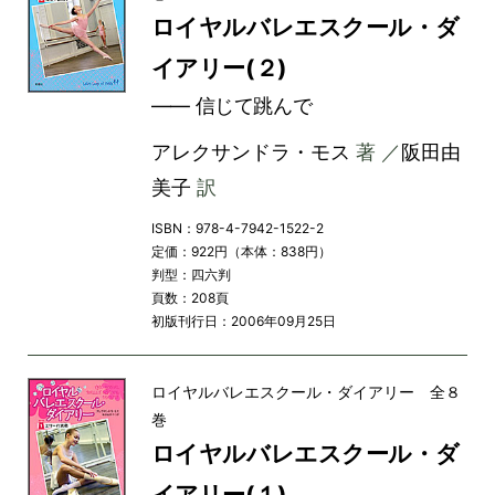
ロイヤルバレエスクール・ダ
イアリー(２)
―― 信じて跳んで
アレクサンドラ・モス
著 ／
阪田由
美子
訳
ISBN：978-4-7942-1522-2
定価：922円（本体：838円）
判型：四六判
頁数：208頁
初版刊行日：2006年09月25日
ロイヤルバレエスクール・ダイアリー 全８
巻
ロイヤルバレエスクール・ダ
イアリー(１)