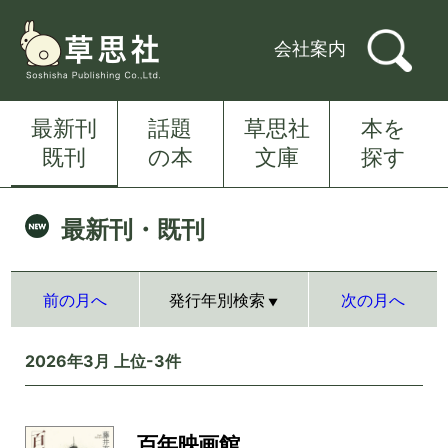
会社案内
最新刊
話題
草思社
本を
既刊
の本
文庫
探す
最新刊・既刊
前の月へ
発行年別検索
次の月へ
2026年3月 上位-3件
百年映画館