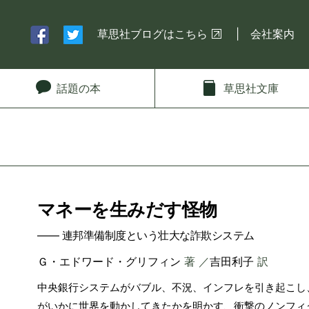
草思社ブログはこちら
会社案内
話題
の本
草思社
文庫
マネーを生みだす怪物
―― 連邦準備制度という壮大な詐欺システム
Ｇ・エドワード・グリフィン
著 ／
吉田利子
訳
中央銀行システムがバブル、不況、インフレを引き起こし
がいかに世界を動かしてきたかを明かす、衝撃のノンフィ