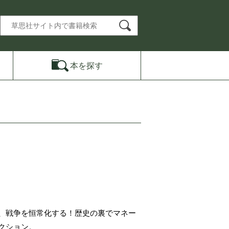
本を
探す
、戦争を恒常化する！歴史の裏でマネー
クション。