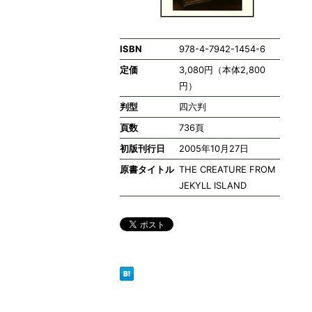
ISBN
978-4-7942-1454-6
定価
3,080円（本体2,800
円）
判型
四六判
頁数
736頁
初版刊行日
2005年10月27日
原書タイトル
THE CREATURE FROM
JEKYLL ISLAND