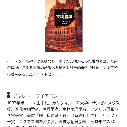
イースター島やマヤ文明など、消えた文明が辿った運命とは。繁栄
が環境に与える負荷の恐るべき結末を歴史的事例で検証し文明存続
の道を探る。全米ベストセラー。
ジャレド・ダイアモンド
1937年ボストン生まれ。カリフォルニア大学ロサンゼルス校教
授。進化生物学者、生理学者、生物地理学者。アメリカ国家科
学賞受賞。著書『銃・病原菌・鉄』（草思社）でピュリッツァ
ー賞、コスモス国際賞受賞。同書は朝日新聞「ゼロ年代の50