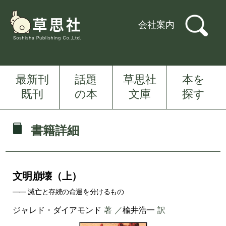
会社案内
最新刊
話題
草思社
本を
既刊
の本
文庫
探す
書籍詳細
文明崩壊（上）
―― 滅亡と存続の命運を分けるもの
ジャレド・ダイアモンド
著 ／
楡井浩一
訳