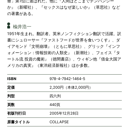
冊」第1位に選ばれた。他に『人間はどこまでチンパンジー
か』（新曜社）、『セックスはなぜ楽しいか』（草思社）など
の著書がある。
楡井浩一
1951年生まれ。翻訳者。英米ノンフィクション翻訳で活躍。訳
書にシュローサー『ファストフードが世界を食いつくす』、ダ
イアモンド『文明崩壊』（ともに草思社）、グリック『インフ
ォメーション：情報技術の人類史』（新潮社）、フェイス『タ
ートル流 投資の魔術』（徳間書店）、ウィギン他『借金大国ア
メリカの真実』（東洋経済新報社）ほか多数。
ISBN
978-4-7942-1464-5
定価
2,200円（本体2,000円）
判型
四六判
頁数
440頁
初版刊行日
2005年12月28日
原書タイトル
COLLAPSE