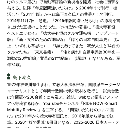
けのクルマ選び』で自動車評論の新境地を開拓、社会に衝撃を
与える。以降『年度版間違いだらけ』を2004年まで刊行、復
活した『2011年版』からは島下泰久氏との共著として刊行。
2014年11月7日、急逝。『2015年版間違いだらけ』の原稿を書
き上げた直後のことだった。そのほかの著書に『徳大寺有恒
ベストエッセイ』『徳大寺有恒のクルマ運転術 アップデート
版』『新・女性のための運転術』『ぼくの日本自動車史』（以
上、いずれも草思社）、『駆け抜けてきた―我が人生と14台の
クルマたち』（東京書籍）、『俺と疾れ!! 自動車評論30年史―
激動の20世紀編／変革の21世紀編』（講談社）などがある。享
年74歳。
島下泰久
1972年神奈川県生まれ。立教大学法学部卒。国際派モータージ
ャーナリストとして年間十数回の海外取材を敢行し、試乗台数
は年間延べ200台近くにも及ぶ。雑誌、webなど幅広いメディ
アへ寄稿するほか、YouTubeチャンネル「RIDE NOW -Smart
Mobility Review-」を主宰する。『間違いだらけのクルマ選
び』は2011年から徳大寺有恒氏と、2016年版から単独で執
筆。2026年版で通算16冊目となる。2025-2026 日本カー・オ