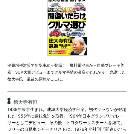
消費増税対策で新型車続々登場！ 燃料電池車から自動ブレーキ普
及、SUV大量デビューまでクルマ事情の激変が丸わかり！ 急逝した
徳大寺氏、最後の原稿がここに。
徳大寺有恒
1939年東京生まれ。成城大学経済学部卒。初代クラウンが登場
した1955年に運転免許を取得。1964年日本グランプリでレー
サーとしてデビュー。その後、トヨタワークスチームを経て、
フリーの自動車ジャーナリストに。1976年小社刊『間違いだら