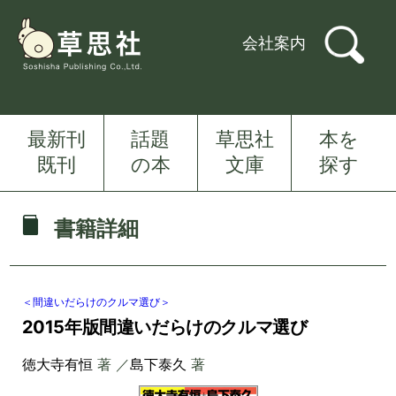
会社案内
最新刊
話題
草思社
本を
既刊
の本
文庫
探す
書籍詳細
＜間違いだらけのクルマ選び＞
2015年版間違いだらけのクルマ選び
徳大寺有恒
著 ／
島下泰久
著