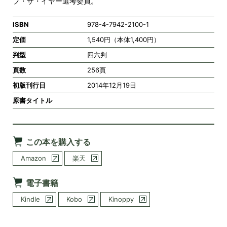
ブ・ザ・イヤー選考委員。
ISBN
978-4-7942-2100-1
定価
1,540円（本体1,400円）
判型
四六判
頁数
256頁
初版刊行日
2014年12月19日
原書タイトル
この本を購入する
Amazon
楽天
電子書籍
Kindle
Kobo
Kinoppy