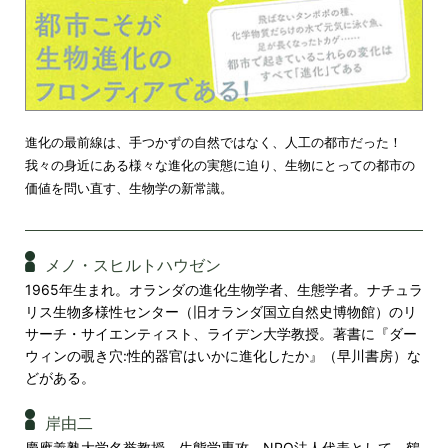
進化の最前線は、手つかずの自然ではなく、人工の都市だった！
我々の身近にある様々な進化の実態に迫り、生物にとっての都市の
価値を問い直す、生物学の新常識。
メノ・スヒルトハウゼン
1965年生まれ。オランダの進化生物学者、生態学者。ナチュラ
リス生物多様性センター（旧オランダ国立自然史博物館）のリ
サーチ・サイエンティスト、ライデン大学教授。著書に『ダー
ウィンの覗き穴:性的器官はいかに進化したか』（早川書房）な
どがある。
岸由二
慶應義塾大学名誉教授。生態学専攻。NPO法人代表として、鶴