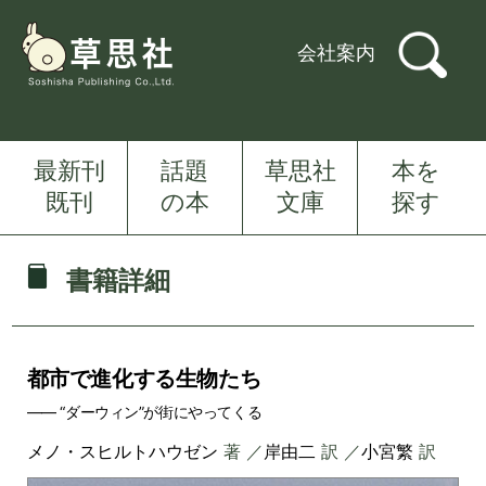
会社案内
最新刊
話題
草思社
本を
既刊
の本
文庫
探す
書籍詳細
都市で進化する生物たち
―― “ダーウィン”が街にやってくる
メノ・スヒルトハウゼン
著 ／
岸由二
訳 ／
小宮繁
訳