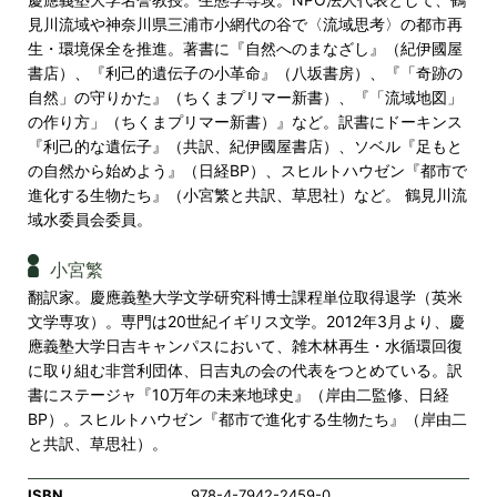
見川流域や神奈川県三浦市小網代の谷で〈流域思考〉の都市再
生・環境保全を推進。著書に『自然へのまなざし』（紀伊國屋
書店）、『利己的遺伝子の小革命』（八坂書房）、『「奇跡の
自然」の守りかた』（ちくまプリマー新書）、『「流域地図」
の作り方」（ちくまプリマー新書）』など。訳書にドーキンス
『利己的な遺伝子』（共訳、紀伊國屋書店）、ソベル『足もと
の自然から始めよう』（日経BP）、スヒルトハウゼン『都市で
進化する生物たち』（小宮繁と共訳、草思社）など。 鶴見川流
域水委員会委員。
小宮繁
翻訳家。慶應義塾大学文学研究科博士課程単位取得退学（英米
文学専攻）。専門は20世紀イギリス文学。2012年3月より、慶
應義塾大学日吉キャンパスにおいて、雑木林再生・水循環回復
に取り組む非営利団体、日吉丸の会の代表をつとめている。訳
書にステージャ『10万年の未来地球史』（岸由二監修、日経
BP）。スヒルトハウゼン『都市で進化する生物たち』（岸由二
と共訳、草思社）。
ISBN
978-4-7942-2459-0