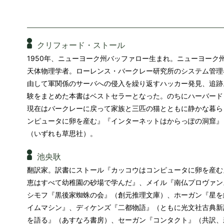
クリフォード・ストール
1950年、ニューヨーク州バッファロー生まれ。ニューヨーク
天体物理学者。ローレンス・バークレー研究所のシステム管理者
由して軍関係のサーバへの侵入を繰り返すハッカー発見、追跡
験をまとめた本書はベストセラーとなった。のちにハーバード
現在はバークレーに戻って家族と三匹の猫とともに静かな暮ら
ンピュータに卵を産む』『インターネットはからっぽの洞窟』
（いずれも草思社）。
池央耿
翻訳家。訳書にストール『カッコウはコンピュータに卵を産む
恵はすべて幼稚園の砂場で学んだ』、メイル『南仏プロヴァン
シモフ『黒後家蜘蛛の会』（創元推理文庫）、ホーガン『星を
イムマシン』、ディケンズ『二都物語』（ともに光文社古典新
を語る』（あすなろ書房）、セーガン『コンタクト』（共訳、