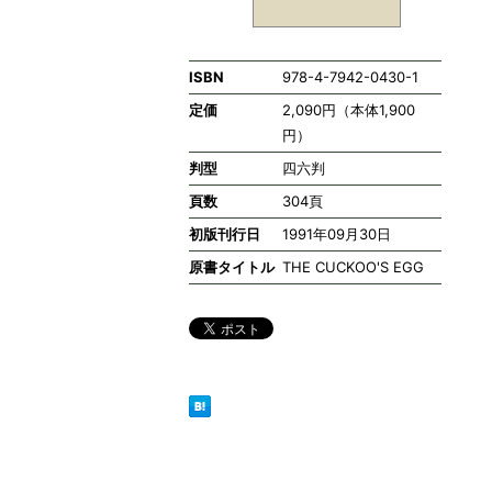
ISBN
978-4-7942-0430-1
定価
2,090円（本体1,900
円）
判型
四六判
頁数
304頁
初版刊行日
1991年09月30日
原書タイトル
THE CUCKOO'S EGG