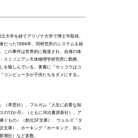
州立大学を経てアリゾナ大学で博士号取得。
だった1986年、同研究所のシステムを経
。この事件は世界的に報道され、自身の体
・スミソニアン天体物理学研究所に勤務、
しを愉しんでいる。著書に『カッコウはコ
『コンピュータが子供たちをダメにする』
』（草思社）、フルガム『人生に必要な知
スの12か月』（ともに河出書房新社）、ア
継ぐもの』（創元SF文庫）、ウェルズ『タ
訳文庫）、ホーキング『ホーキング、自ら
新潮社）など多数。