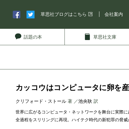
草思社ブログはこちら
会社案内
話題
の本
草思社
文庫
カッコウはコンピュータに卵を産む
クリフォード・ストール
著 ／
池央耿
訳
世界に広がるコンピュータ・ネットワークを舞台に実際に
全過程をスリリングに再現。ハイテク時代の新犯罪の脅威