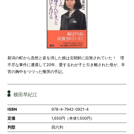
新潟の町から忽然と姿を消した娘は北朝鮮に拉致されていた！ 理
不尽な事件に遭遇して20年、愛するわが子と引き離された母が、辛
苦の胸中をつづった慟哭の手記。
横田早紀江
ISBN
978-4-7942-0921-4
定価
1,650円（本体1,500円）
判型
四六判