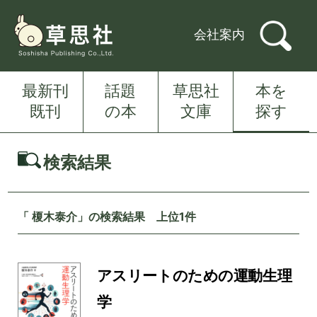
会社案内
最新刊
話題
草思社
本を
既刊
の本
文庫
探す
検索結果
「 榎木泰介」の検索結果 上位1件
アスリートのための運動生理
学