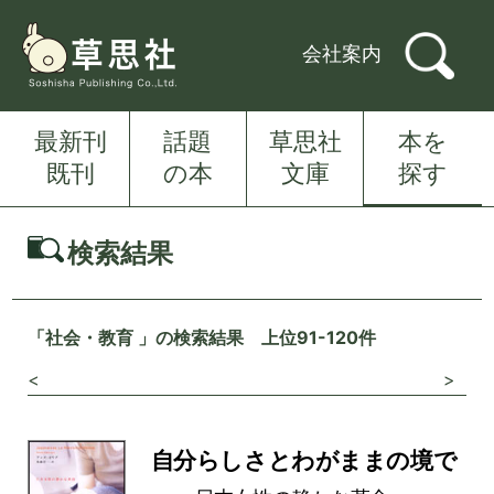
会社案内
最新刊
話題
草思社
本を
既刊
の本
文庫
探す
検索結果
「社会・教育 」の検索結果 上位91-120件
<
>
自分らしさとわがままの境で