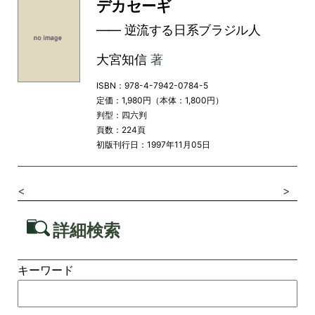
デカセーギ
―― 逆流する日系ブラジル人
大宮知信
著
ISBN：978-4-7942-0784-5
定価：1,980円（本体：1,800円）
判型：四六判
頁数：224頁
初版刊行日：1997年11月05日
<
>
詳細検索
キーワード