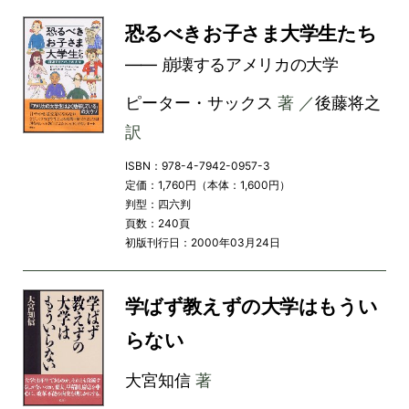
恐るべきお子さま大学生たち
―― 崩壊するアメリカの大学
ピーター・サックス
著 ／
後藤将之
訳
ISBN：978-4-7942-0957-3
定価：1,760円（本体：1,600円）
判型：四六判
頁数：240頁
初版刊行日：2000年03月24日
学ばず教えずの大学はもうい
らない
大宮知信
著