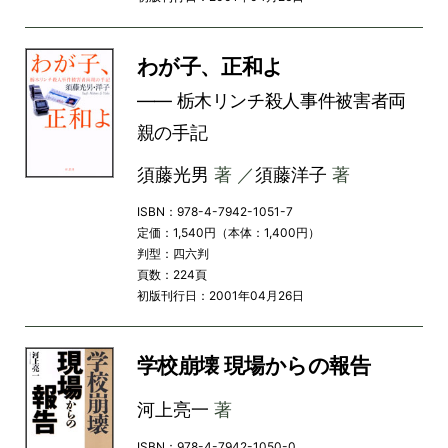
わが子、正和よ
―― 栃木リンチ殺人事件被害者両
親の手記
須藤光男
著 ／
須藤洋子
著
ISBN：978-4-7942-1051-7
定価：1,540円（本体：1,400円）
判型：四六判
頁数：224頁
初版刊行日：2001年04月26日
学校崩壊 現場からの報告
河上亮一
著
ISBN：978-4-7942-1050-0