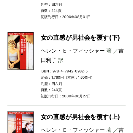
判型：四六判
頁数：224頁
初版刊行日：2000年08月01日
女の直感が男社会を覆す(下)
ヘレン・Ｅ・フィッシャー
著 ／
吉
田利子
訳
ISBN：978-4-7942-0982-5
定価：1,760円（本体：1,600円）
判型：四六判
頁数：240頁
初版刊行日：2000年06月27日
女の直感が男社会を覆す(上)
ヘレン・Ｅ・フィッシャー
著 ／
吉