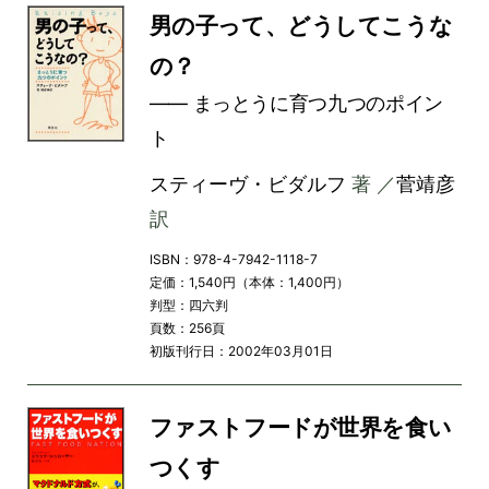
男の子って、どうしてこうな
の？
―― まっとうに育つ九つのポイン
ト
スティーヴ・ビダルフ
著 ／
菅靖彦
訳
ISBN：978-4-7942-1118-7
定価：1,540円（本体：1,400円）
判型：四六判
頁数：256頁
初版刊行日：2002年03月01日
ファストフードが世界を食い
つくす