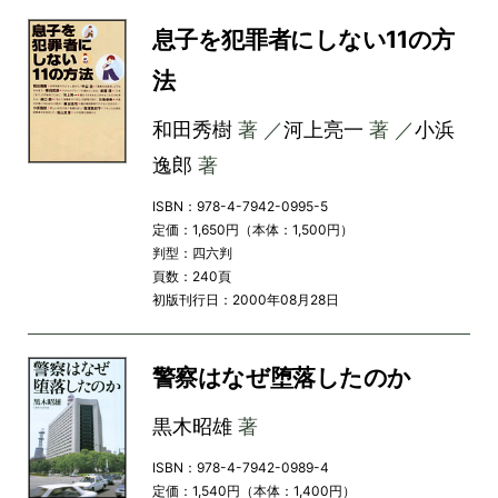
息子を犯罪者にしない11の方
法
和田秀樹
著 ／
河上亮一
著 ／
小浜
逸郎
著
ISBN：978-4-7942-0995-5
定価：1,650円（本体：1,500円）
判型：四六判
頁数：240頁
初版刊行日：2000年08月28日
警察はなぜ堕落したのか
黒木昭雄
著
ISBN：978-4-7942-0989-4
定価：1,540円（本体：1,400円）