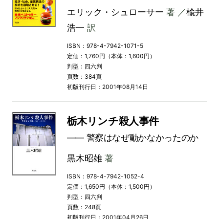
エリック・シュローサー
著 ／
楡井
浩一
訳
ISBN：978-4-7942-1071-5
定価：1,760円（本体：1,600円）
判型：四六判
頁数：384頁
初版刊行日：2001年08月14日
栃木リンチ殺人事件
―― 警察はなぜ動かなかったのか
黒木昭雄
著
ISBN：978-4-7942-1052-4
定価：1,650円（本体：1,500円）
判型：四六判
頁数：248頁
初版刊行日：2001年04月26日