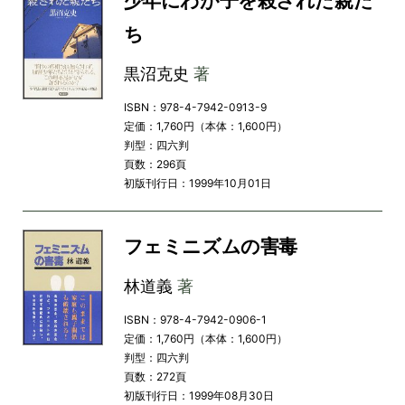
少年にわが子を殺された親た
ち
黒沼克史
著
ISBN：978-4-7942-0913-9
定価：1,760円（本体：1,600円）
判型：四六判
頁数：296頁
初版刊行日：1999年10月01日
フェミニズムの害毒
林道義
著
ISBN：978-4-7942-0906-1
定価：1,760円（本体：1,600円）
判型：四六判
頁数：272頁
初版刊行日：1999年08月30日