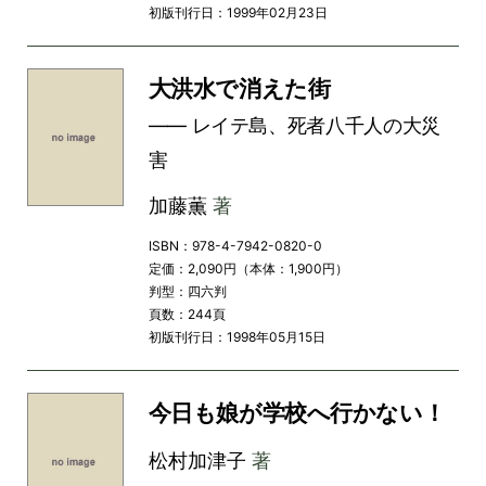
初版刊行日：1999年02月23日
大洪水で消えた街
―― レイテ島、死者八千人の大災
害
加藤薫
著
ISBN：978-4-7942-0820-0
定価：2,090円（本体：1,900円）
判型：四六判
頁数：244頁
初版刊行日：1998年05月15日
今日も娘が学校へ行かない！
松村加津子
著