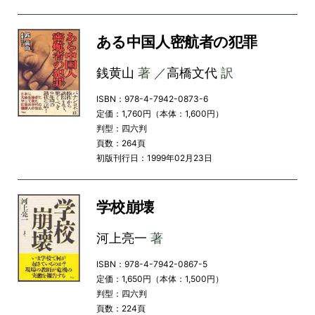
ある中国人密航者の犯罪
銭黄山
著 ／
高橋文代
訳
ISBN：978-4-7942-0873-6
定価：1,760円（本体：1,600円）
判型：四六判
頁数：264頁
初版刊行日：1999年02月23日
学校崩壊
河上亮一
著
ISBN：978-4-7942-0867-5
定価：1,650円（本体：1,500円）
判型：四六判
頁数：224頁