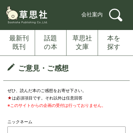
会社案内
最新刊
話題
草思社
本を
既刊
の本
文庫
探す
ご意見・ご感想
ぜひ、読んだ本のご感想をお寄せ下さい。
★
は必須項目です。それ以外は任意回答
※このサイトからの企画の受付は行っておりません。
ニックネーム