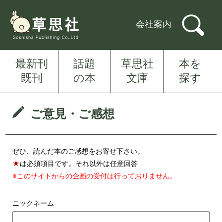
会社案内
最新刊
話題
草思社
本を
既刊
の本
文庫
探す
ご意見・ご感想
ぜひ、読んだ本のご感想をお寄せ下さい。
★
は必須項目です。それ以外は任意回答
※このサイトからの企画の受付は行っておりません。
ニックネーム