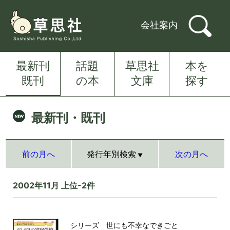
会社案内
最新刊
話題
草思社
本を
既刊
の本
文庫
探す
最新刊・既刊
前の月へ
発行年別検索
次の月へ
2002年11月 上位-2件
シリーズ 世にも不幸なできごと