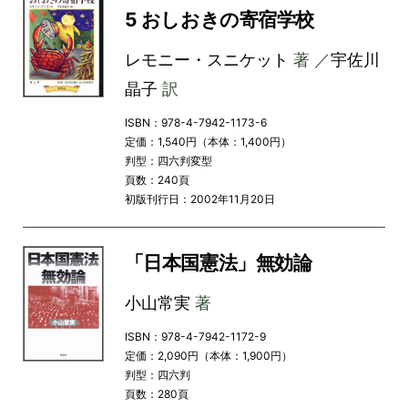
5 おしおきの寄宿学校
レモニー・スニケット
著 ／
宇佐川
晶子
訳
ISBN：978-4-7942-1173-6
定価：1,540円（本体：1,400円）
判型：四六判変型
頁数：240頁
初版刊行日：2002年11月20日
「日本国憲法」無効論
小山常実
著
ISBN：978-4-7942-1172-9
定価：2,090円（本体：1,900円）
判型：四六判
頁数：280頁