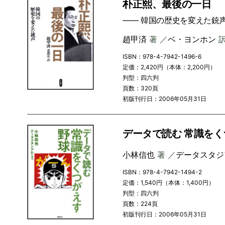
朴正熙、最後の一日
―― 韓国の歴史を変えた銃
趙甲済
著 ／
ベ・ヨンホン
ISBN：978-4-7942-1496-6
定価：2,420円（本体：2,200円）
判型：四六判
頁数：320頁
初版刊行日：2006年05月31日
データで読む 常識を
小林信也
著 ／
データスタジ
ISBN：978-4-7942-1494-2
定価：1,540円（本体：1,400円）
判型：四六判
頁数：224頁
初版刊行日：2006年05月31日