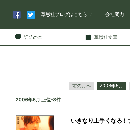
草思社ブログはこちら
会社案内
話題
の本
草思社
文庫
前の月へ
2006年5月
2006年5月 上位-8件
いきなり上手くなる！