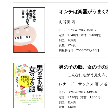
オンチは楽器がうまく
向谷実
著
ISBN：978-4-7942-1501-7
定価：1,540円（本体：1,400円）
判型：四六判
頁数：224頁
初版刊行日：2006年05月26日
男の子の脳、女の子の
―― こんなにちがう見え方
レナード・サックス
著 ／
谷
ISBN：978-4-7942-1495-9
定価：1,430円（本体：1,300円）
判型：四六判
頁数：240頁