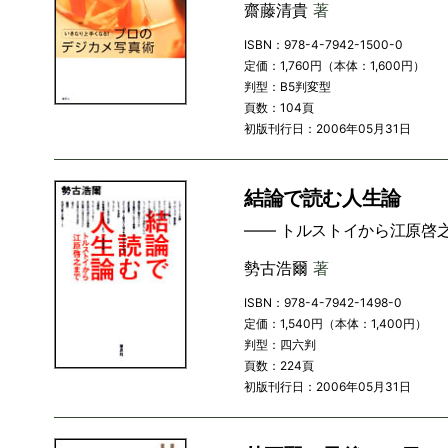
齋藤清貴
著
ISBN：978-4-7942-1500-0
定価：1,760円（本体：1,600円）
判型：B5判変型
頁数：104頁
初版刊行日：2006年05月31日
結論で読む人生論
―― トルストイから江原啓
勢古浩爾
著
ISBN：978-4-7942-1498-0
定価：1,540円（本体：1,400円）
判型：四六判
頁数：224頁
初版刊行日：2006年05月31日