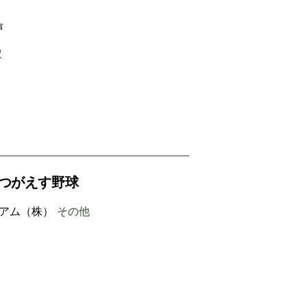
声
訳
くつがえす野球
アム（株）
その他