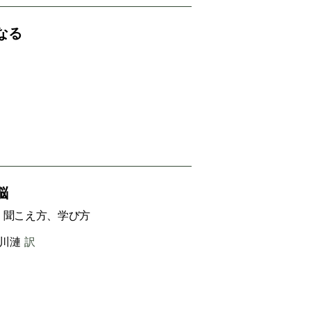
なる
脳
、聞こえ方、学び方
川漣
訳