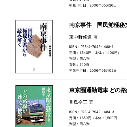
初版刊行日：2006年05月26日
南京事件 国民党極秘
東中野修道
著
ISBN：978-4-7942-1488-1
定価：1,540円（本体：1,400円）
判型：四六判
頁数：240頁
初版刊行日：2006年05月02日
東京圏通勤電車 どの
川島令三
著
ISBN：978-4-7942-1484-3
定価：1,650円（本体：1,500円）
判型：四六判