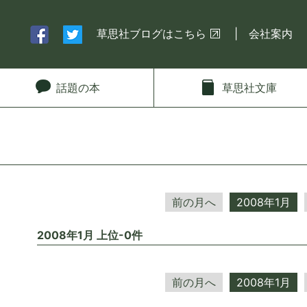
草思社ブログはこちら
会社案内
話題
の本
草思社
文庫
前の月へ
2008年1月
2008年1月 上位-0件
前の月へ
2008年1月