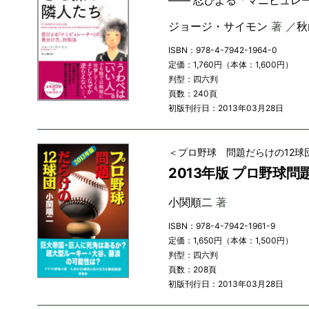
―― 忍びよる「マニピュレ
ジョージ・サイモン
著 ／
秋
ISBN：978-4-7942-1964-0
定価：1,760円（本体：1,600円）
判型：四六判
頁数：240頁
初版刊行日：2013年03月28日
＜プロ野球 問題だらけの12球
2013年版 プロ野球問
小関順二
著
ISBN：978-4-7942-1961-9
定価：1,650円（本体：1,500円）
判型：四六判
頁数：208頁
初版刊行日：2013年03月28日