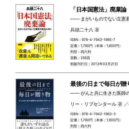
「日本国憲法」廃棄論
―― まがいものでない立憲
兵頭二十八
著
ISBN：978-4-7942-1965-7
定価：1,760円（本体：1,600円）
判型：四六判
頁数：256頁
初版刊行日：2013年03月21日
最後の日まで毎日が贈
―― がんと共に生きた医師
リー・リプセンタール
著 ／
ISBN：978-4-7942-1963-3
定価：1,760円（本体：1,600円）
判型：四六判