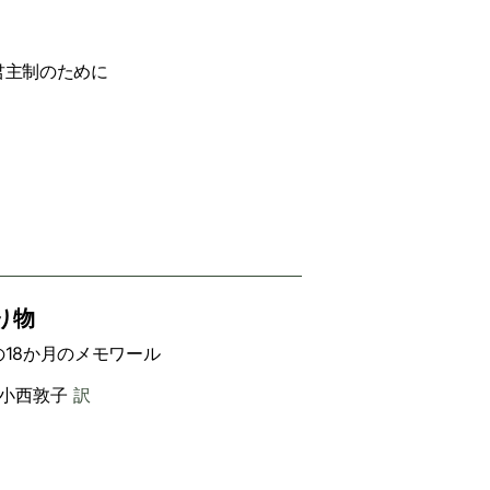
君主制のために
り物
の18か月のメモワール
小西敦子
訳