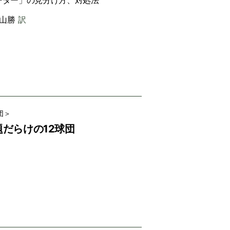
ーター」の見分け方、対処法
山勝
訳
団＞
題だらけの12球団