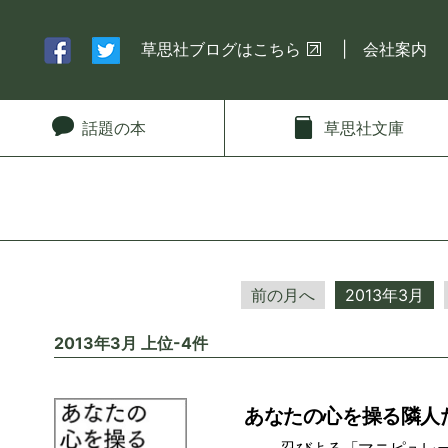
草思社ブログはこちら
会社案内
話題
の本
草思社
文庫
前の月へ
2013年3月
2013年3月 上位-4件
あなたの心を操る隣人