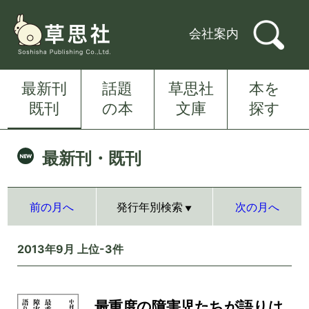
会社案内
最新刊
話題
草思社
本を
既刊
の本
文庫
探す
最新刊・既刊
前の月へ
発行年別検索
次の月へ
2013年9月 上位-3件
最重度の障害児たちが語りは