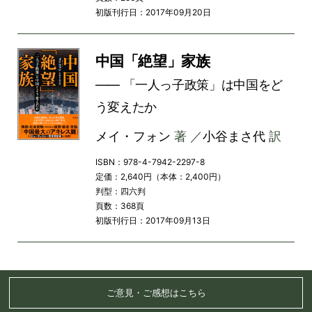
初版刊行日：2017年09月20日
中国「絶望」家族
―― 「一人っ子政策」は中国をど
う変えたか
メイ・フォン
著 ／
小谷まさ代
訳
ISBN：978-4-7942-2297-8
定価：2,640円（本体：2,400円）
判型：四六判
頁数：368頁
初版刊行日：2017年09月13日
ご意見・ご感想はこちら