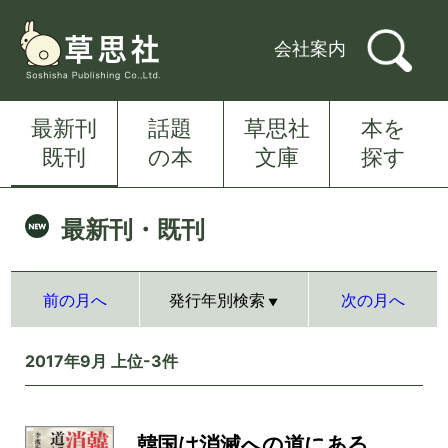
会社案内
最新刊
話題
草思社
本を
既刊
の本
文庫
探す
最新刊・既刊
前の月へ
発行年別検索
次の月へ
2017年9月 上位-3件
韓国は消滅への道にある