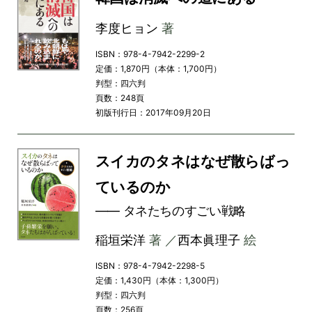
李度ヒョン
著
ISBN：978-4-7942-2299-2
定価：1,870円（本体：1,700円）
判型：四六判
頁数：248頁
初版刊行日：2017年09月20日
スイカのタネはなぜ散らばっ
ているのか
―― タネたちのすごい戦略
稲垣栄洋
著 ／
西本眞理子
絵
ISBN：978-4-7942-2298-5
定価：1,430円（本体：1,300円）
判型：四六判
頁数：256頁