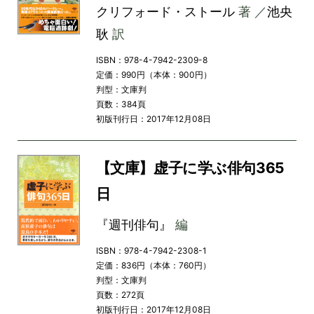
クリフォード・ストール
著 ／
池央
耿
訳
ISBN：978-4-7942-2309-8
定価：990円（本体：900円）
判型：文庫判
頁数：384頁
初版刊行日：2017年12月08日
【文庫】虚子に学ぶ俳句365
日
『週刊俳句』
編
ISBN：978-4-7942-2308-1
定価：836円（本体：760円）
判型：文庫判
頁数：272頁
初版刊行日：2017年12月08日