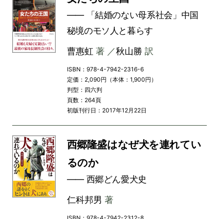
―― 「結婚のない母系社会」中国
秘境のモソ人と暮らす
曹惠虹
著 ／
秋山勝
訳
ISBN：978-4-7942-2316-6
定価：2,090円（本体：1,900円）
判型：四六判
頁数：264頁
初版刊行日：2017年12月22日
西郷隆盛はなぜ犬を連れてい
るのか
―― 西郷どん愛犬史
仁科邦男
著
ISBN：978-4-7942-2312-8