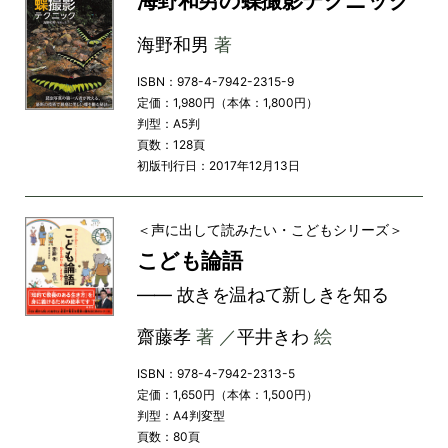
海野和男の蝶撮影テクニック
海野和男
著
ISBN：978-4-7942-2315-9
定価：1,980円（本体：1,800円）
判型：A5判
頁数：128頁
初版刊行日：2017年12月13日
＜声に出して読みたい・こどもシリーズ＞
こども論語
―― 故きを温ねて新しきを知る
齋藤孝
著 ／
平井きわ
絵
ISBN：978-4-7942-2313-5
定価：1,650円（本体：1,500円）
判型：A4判変型
頁数：80頁