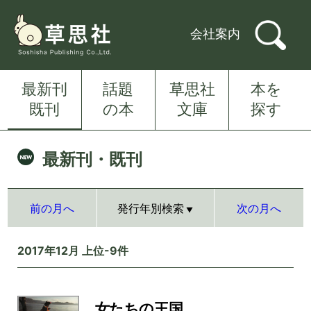
会社案内
最新刊
話題
草思社
本を
既刊
の本
文庫
探す
最新刊・既刊
前の月へ
発行年別検索
次の月へ
2017年12月 上位-9件
女たちの王国