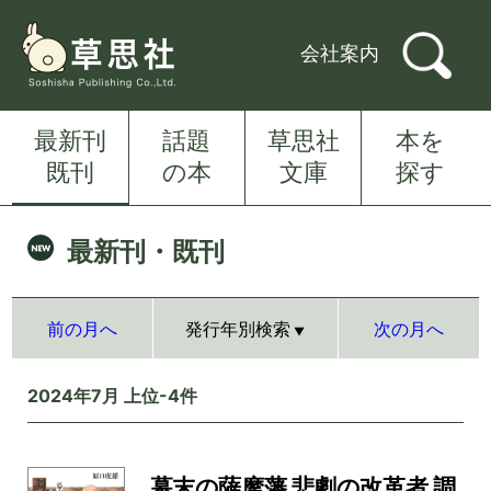
会社案内
最新刊
話題
草思社
本を
既刊
の本
文庫
探す
最新刊・既刊
前の月へ
発行年別検索
次の月へ
2024年7月 上位-4件
幕末の薩摩藩 悲劇の改革者 調