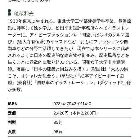
穂積和夫
1930年東京に生まれる。東北大学工学部建築学科卒業。長沢節
氏に師事して絵を学ぶ。松田平田設計事務所をへてイラストレ
ーターに。アイビーファッションや『間違いだらけのクルマ選
び』(徳大寺有恒著)のイラストなど、おもにファッションや自
動車などの分野で活躍してきたが、現在では本シリーズに代表
されるように日本の歴史的な建造物や街並み、歴史風俗などを
描くことに意欲的に取り組んでいる。昭和女子大学非常勤講
師。著書に『日本の建築と街並みを描く』(彰国社)『大人の男
こそ、オシャレが似合う』(草思社)『絵本アイビーボーイ図
鑑』(愛育社)『自動車のイラストレーション』(ダヴィッド社)ほ
か多数。
ISBN
978-4-7942-0114-0
定価
2,420円（本体2,200円）
判型
B5判
頁数
96頁