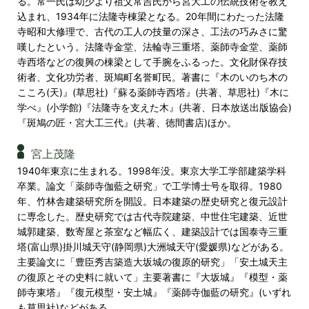
る。常一氏は幼少より祖父常吉氏から宮大工の伝統技術を教え
込まれ、1934年に法隆寺棟梁となる。20年間にわたった法隆
寺昭和大修理で、古代の工人の技量の深さ、工法の巧みさに驚
嘆したという。法隆寺金堂、法輪寺三重塔、薬師寺金堂、薬師
寺西塔などの復興の棟梁として手腕をふるった。文化財保存技
術者、文化功労者、斑鳩町名誉町民。著書に『木のいのち木の
こころ(天)』(草思社)『蘇る薬師寺西塔』(共著、草思社)『木に
学べ』(小学館)『法隆寺を支えた木』(共著、日本放送出版協会)
『斑鳩の匠・宮大工三代』(共著、徳間書店)ほか。
宮上茂隆
1940年東京に生まれる。1998年没。東京大学工学部建築学科
卒業。論文「薬師寺伽藍之研究」で工学博士号を取得。1980
年、竹林舎建築研究所を開設。日本建築の歴史研究と復元設計
に専念した。歴史研究では古代寺院建築、中世住宅建築、近世
城郭建築、数寄屋と茶室など幅広く、建築設計では国泰寺三重
塔(富山県)掛川城天守(静岡県)大洲城天守(愛媛県)などがある。
主要論文に「豊臣秀吉築造大坂城の復原的研究」「安土城天主
の復原とその史料に就いて」主要著書に『大坂城』『模型・薬
師寺東塔』『復元模型・安土城』『薬師寺伽藍の研究』(いずれ
も草思社)などがある。