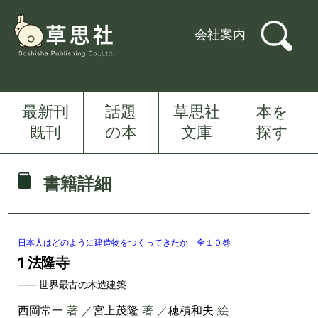
会社案内
最新刊
話題
草思社
本を
既刊
の本
文庫
探す
書籍詳細
日本人はどのように建造物をつくってきたか 全１０巻
1 法隆寺
―― 世界最古の木造建築
西岡常一
著 ／
宮上茂隆
著 ／
穂積和夫
絵