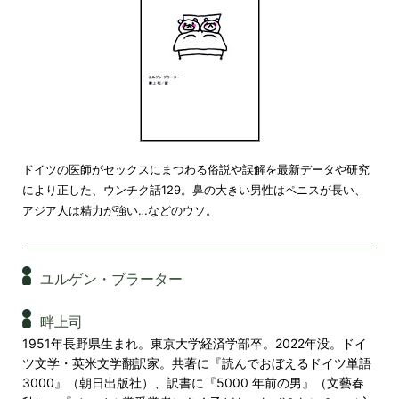
ドイツの医師がセックスにまつわる俗説や誤解を最新データや研究
により正した、ウンチク話129。鼻の大きい男性はペニスが長い、
アジア人は精力が強い…などのウソ。
ユルゲン・ブラーター
畔上司
1951年長野県生まれ。東京大学経済学部卒。2022年没。ドイ
ツ文学・英米文学翻訳家。共著に『読んでおぼえるドイツ単語
3000』（朝日出版社）、訳書に『5000 年前の男』（文藝春