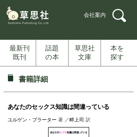
会社案内
最新刊
話題
草思社
本を
既刊
の本
文庫
探す
書籍詳細
あなたのセックス知識は間違っている
ユルゲン・ブラーター
著 ／
畔上司
訳