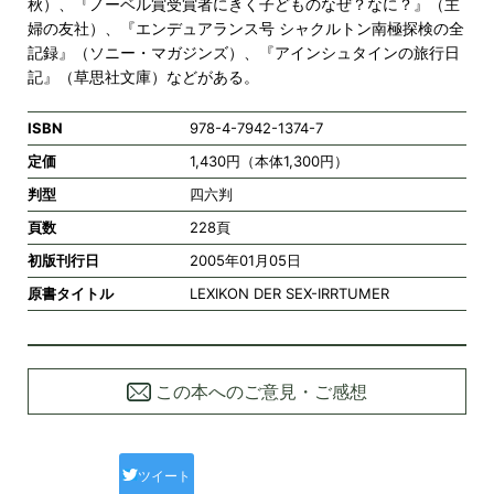
秋）、『ノーベル賞受賞者にきく子どものなぜ？なに？』（主
婦の友社）、『エンデュアランス号 シャクルトン南極探検の全
記録』（ソニー・マガジンズ）、『アインシュタインの旅行日
記』（草思社文庫）などがある。
ISBN
978-4-7942-1374-7
定価
1,430円（本体1,300円）
判型
四六判
頁数
228頁
初版刊行日
2005年01月05日
原書タイトル
LEXIKON DER SEX-IRRTUMER
この本へのご意見・ご感想
ツイート