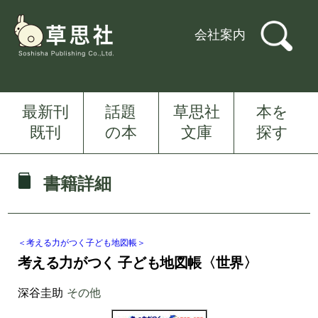
会社案内
最新刊
話題
草思社
本を
既刊
の本
文庫
探す
書籍詳細
＜考える力がつく子ども地図帳＞
考える力がつく 子ども地図帳〈世界〉
深谷圭助
その他