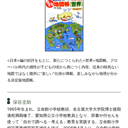
<日本>編の好評をもとに、新たにつくられた<世界>地図帳。グロ
ーバル時代の感性が子どもの頃から身につく内容。従来の味気ない
地図ではなく随所に“楽しい”仕掛が満載。楽しみながら地理が分か
る決定版地図帳。
深谷圭助
1965年生まれ。立命館小学校教頭。名古屋大学大学院博士後期
過程満期修了。愛知県公立小学校教員となり、辞書や付せんを
使って「自分で調べる・考える」教育を実践する。立命館小学
校設置準備室室長補佐を経て、2006年4月より、立命館小学校