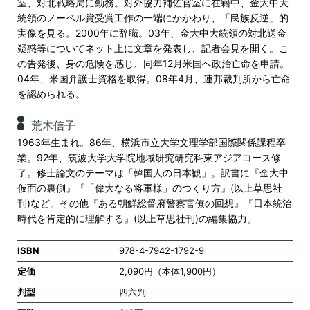
室、対北戦略局に勤務。対外協力補佐官室に在籍中、金大中大
統領のノーベル賞受賞工作の一端にかかわり、「民族反逆」的
実像を見る。2000年に辞職。03年、金大中大統領の対北送金
疑惑等についてネット上に文章を発表し、記者会見を開く。こ
の告発後、身の危険を感じ、同年12月米国へ政治亡命を申請。
04年、米国弁護士資格を取得。08年4月、連邦裁判所から亡命
を認められる。
荒木信子
1963年生まれ。86年、横浜市立大学文理学部国際関係課程卒
業。92年、筑波大学大学院地域研究研究科東アジアコース修
了。修士論文のテーマは「韓国人の日本観」。訳書に『金大中
仮面の裏側』『「偉大なる将軍様」のつくり方』(以上草思社
刊)など。その他『ある朝鮮総督府警察官僚の回想』『日本統治
時代を肯定的に理解する』(以上草思社刊)の編集協力。
ISBN
978-4-7942-1792-9
定価
2,090円（本体1,900円）
判型
四六判