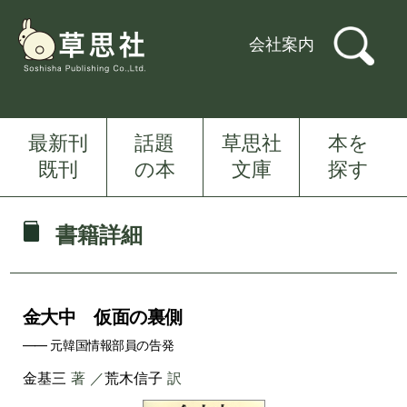
会社案内
最新刊
話題
草思社
本を
既刊
の本
文庫
探す
書籍詳細
金大中 仮面の裏側
―― 元韓国情報部員の告発
金基三
著 ／
荒木信子
訳