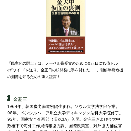
「民主化の闘士」は、ノーベル賞受賞のために金正日に15億ドル
の“ワイロ”を送り、金正日の核開発に手を貸した……。朝鮮半島危機
の淵源を知るための重大証言！
金基三
1964年、韓国慶尚南道密陽生まれ。ソウル大学法学部卒業。
98年、ペンシルバニア州立大学ディキンソン法科大学院修了。
93年、国家安全企画部（旧KCIA）入局。金泳三および金大中
政権下で海外工作局情報協力課、国際政策室、対外協力補佐官