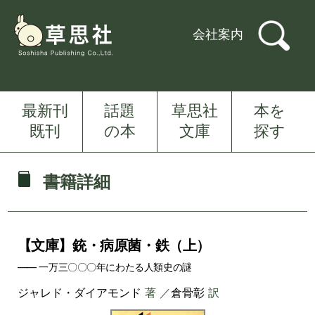
会社案内
最新刊
話題
草思社
本を
既刊
の本
文庫
探す
書籍詳細
【文庫】銃・病原菌・鉄（上）
―― 一万三〇〇〇年にわたる人類史の謎
ジャレド・ダイアモンド
著 ／
倉骨彰
訳