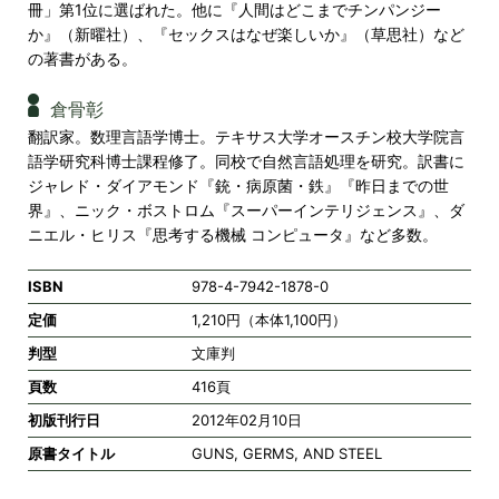
冊」第1位に選ばれた。他に『人間はどこまでチンパンジー
か』（新曜社）、『セックスはなぜ楽しいか』（草思社）など
の著書がある。
倉骨彰
翻訳家。数理言語学博士。テキサス大学オースチン校大学院言
語学研究科博士課程修了。同校で自然言語処理を研究。訳書に
ジャレド・ダイアモンド『銃・病原菌・鉄』『昨日までの世
界』、ニック・ボストロム『スーパーインテリジェンス』、ダ
ニエル・ヒリス『思考する機械 コンピュータ』など多数。
ISBN
978-4-7942-1878-0
定価
1,210円（本体1,100円）
判型
文庫判
頁数
416頁
初版刊行日
2012年02月10日
原書タイトル
GUNS, GERMS, AND STEEL