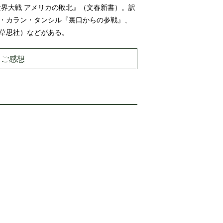
世界大戦 アメリカの敗北』（文春新書）。訳
・カラン・タンシル『裏口からの参戦』、
草思社）などがある。
・ご感想