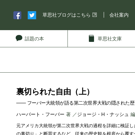
草思社ブログはこちら
会社案内
話題
の本
草思社
文庫
裏切られた自由（上）
―― フーバー大統領が語る第二次世界大戦の隠された
ハーバート・フーバー
著 ／
ジョージ・H・ナッシュ
編
元アメリカ大統領が第二次世界大戦の過程を詳細に検証し
の裏切り」と断罪するなど、従来の歴史観を根底から覆す