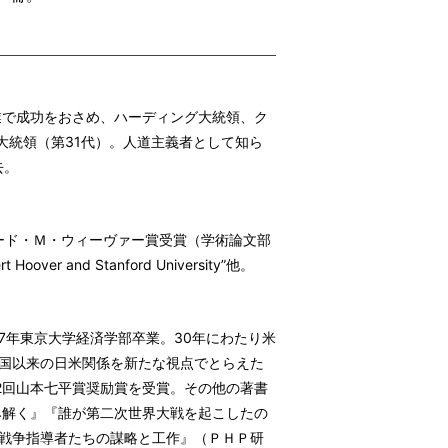
業で成功をおさめ、ハーディング大統領、ク
国大統領（第31代）。人道主義者として知ら
去。
ード・Ｍ・ウィーヴァー賞受賞（学術論文部
 and Stanford University”他。
77年東京大学経済学部卒業。30年にわたり米
国以来の日米関係を新たな視点でとらえた
第22回山本七平賞奨励賞を受賞。その他の著書
読み解く』『誰が第二次世界大戦を起こしたの
戦争指導者たちの謀略と工作』（ＰＨＰ研