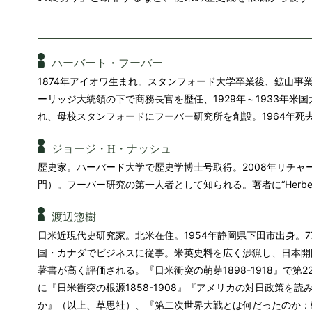
ハーバート・フーバー
1874年アイオワ生まれ。スタンフォード大学卒業後、鉱山事
ーリッジ大統領の下で商務長官を歴任、1929年～1933年米
れ、母校スタンフォードにフーバー研究所を創設。1964年死
ジョージ・H・ナッシュ
歴史家。ハーバード大学で歴史学博士号取得。2008年リチャ
門）。フーバー研究の第一人者として知られる。著者に“Herbert Hoover
渡辺惣樹
日米近現代史研究家。北米在住。1954年静岡県下田市出身。
国・カナダでビジネスに従事。米英史料を広く渉猟し、日本開
著書が高く評価される。『日米衝突の萌芽1898-1918』で
に『日米衝突の根源1858-1908』『アメリカの対日政策を
か』（以上、草思社）、『第二次世界大戦とは何だったのか：