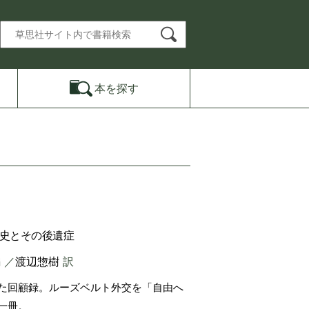
本を
探す
歴史とその後遺症
 ／
渡辺惣樹
訳
た回顧録。ルーズベルト外交を「自由へ
一冊。