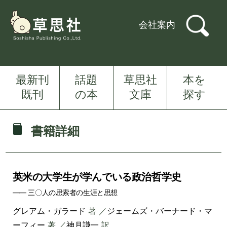
会社案内
最新刊
話題
草思社
本を
既刊
の本
文庫
探す
書籍詳細
英米の大学生が学んでいる政治哲学史
―― 三〇人の思索者の生涯と思想
グレアム・ガラード
著 ／
ジェームズ・バーナード・マ
ーフィー
著 ／
神月謙一
訳