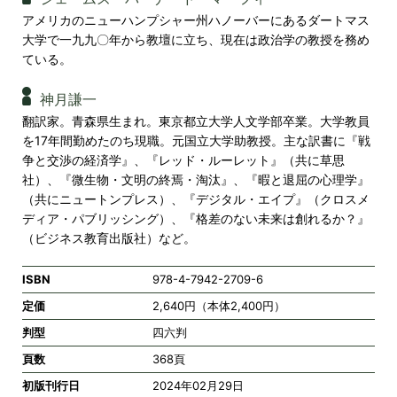
アメリカのニューハンプシャー州ハノーバーにあるダートマス
大学で一九九〇年から教壇に立ち、現在は政治学の教授を務め
ている。
神月謙一
翻訳家。青森県生まれ。東京都立大学人文学部卒業。大学教員
を17年間勤めたのち現職。元国立大学助教授。主な訳書に『戦
争と交渉の経済学』、『レッド・ルーレット』（共に草思
社）、『微生物・文明の終焉・淘汰』、『暇と退屈の心理学』
（共にニュートンプレス）、『デジタル・エイプ』（クロスメ
ディア・パブリッシング）、『格差のない未来は創れるか？』
（ビジネス教育出版社）など。
ISBN
978-4-7942-2709-6
定価
2,640円（本体2,400円）
判型
四六判
頁数
368頁
初版刊行日
2024年02月29日