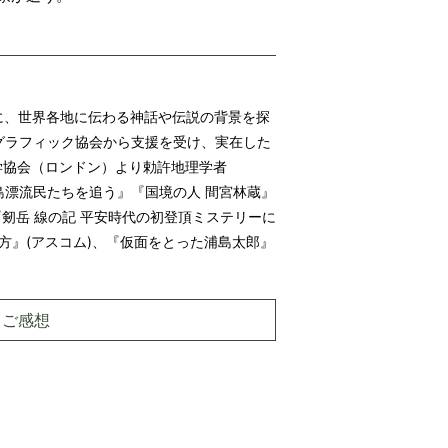
に、世界各地に伝わる神話や伝説の背景を探
グラフィック協会から支援を受け、実在した
学協会（ロンドン）より勅許地理学者
島漂流民たちを追う』『国境の人 間宮林蔵』
『剱岳 線の記 平安時代の初登頂ミステリーに
方』(アスコム)、『仮面をとった浦島太郎』
・ご感想