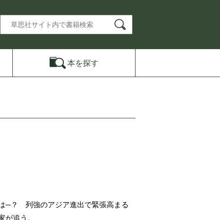
本を
探す
は─？ 列強のアジア進出で緊張高まる
家が追う。