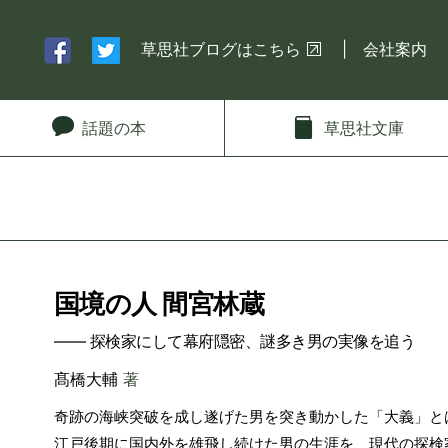
草思社ブログはこちら
会社案内
話題
の本
草思社
文庫
国境の人 間宮林蔵
―― 探検家にして幕府隠密、謎多き男の実像を追う
髙橋大輔
著
奇跡の海峡突破を成し遂げた男を突き動かした「大義」と
江戸後期に国内外を雄飛し続けた男の生涯を、現代の探検