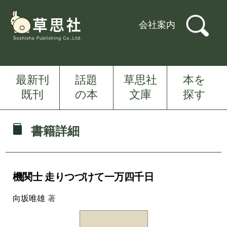
会社案内
最新刊
話題
草思社
本を
既刊
の本
文庫
探す
書籍詳細
機関士 走りつづけて一万四千日
向坂唯雄
著