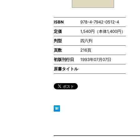
ISBN
978-4-7942-0512-4
定価
1,540円（本体1,400円）
判型
四六判
頁数
216頁
初版刊行日
1993年07月07日
原書タイトル