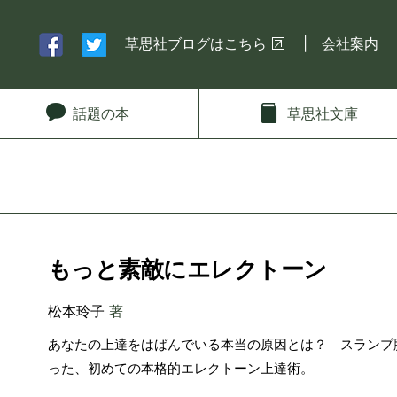
草思社ブログはこちら
会社案内
話題
の本
草思社
文庫
もっと素敵にエレクトーン
松本玲子
著
あなたの上達をはばんでいる本当の原因とは？ スランプ
った、初めての本格的エレクトーン上達術。