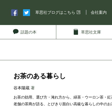
草思社ブログはこちら
会社案内
話題
の本
草思社
文庫
お茶のある暮らし
谷本陽蔵
著
お茶の効用、選び方・淹れ方から、緑茶・ウーロン茶・紅
老舗の茶商が語る、とびきり面白い高級な暮らしの中のお