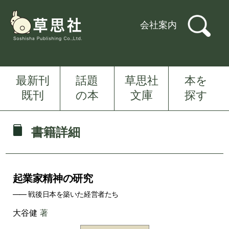
会社案内
最新刊
話題
草思社
本を
既刊
の本
文庫
探す
書籍詳細
起業家精神の研究
―― 戦後日本を築いた経営者たち
大谷健
著