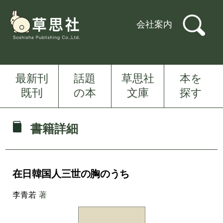
会社案内
最新刊
話題
草思社
本を
既刊
の本
文庫
探す
書籍詳細
在日韓国人三世の胸のうち
李青若
著