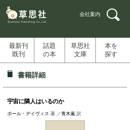
会社案内
最新刊
話題
草思社
本を
既刊
の本
文庫
探す
書籍詳細
宇宙に隣人はいるのか
ポール・デイヴィス
著 ／
青木薫
訳