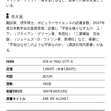
いる。
青木薫
翻訳家。理学博士。ポピュラーサイエンスの訳書多数。2007年
度日本数学会出版賞受賞。訳書に『宇宙を織りなすもの 上・
下』（ブライアン・グリーン著、草思社）『二重螺旋 完全
版』（ジェームズ・D・ワトソン著、新潮社）など、著書に
『宇宙はなぜこのような宇宙なのか』（講談社現代新書）があ
る。
ISBN
978-4-7942-0771-5
定価
1,980円（本体1,800円）
判型
四六判
頁数
190頁
初版刊行日
1997年08月29日
原書タイトル
ARE WE ALONE?