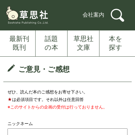
会社案内
最新刊
話題
草思社
本を
既刊
の本
文庫
探す
ご意見・ご感想
ぜひ、読んだ本のご感想をお寄せ下さい。
★
は必須項目です。それ以外は任意回答
※このサイトからの企画の受付は行っておりません。
ニックネーム