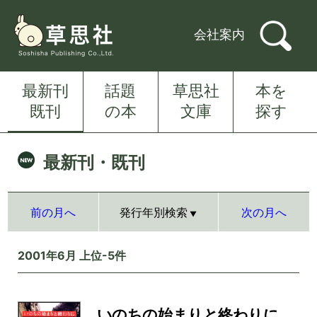
会社案内
最新刊
話題
草思社
本を
既刊
の本
文庫
探す
最新刊・既刊
前の月へ
発行年別検索
次の月へ
2001年6月 上位-5件
いのちの始まりと終わりに