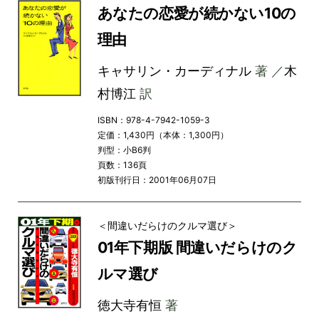
あなたの恋愛が続かない10の
理由
キャサリン・カーディナル
著 ／
木
村博江
訳
ISBN：978-4-7942-1059-3
定価：1,430円（本体：1,300円）
判型：小B6判
頁数：136頁
初版刊行日：2001年06月07日
＜間違いだらけのクルマ選び＞
01年下期版 間違いだらけのク
ルマ選び
徳大寺有恒
著