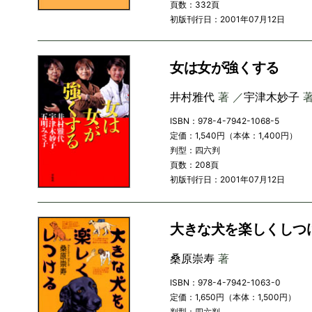
頁数：332頁
初版刊行日：2001年07月12日
女は女が強くする
井村雅代
著 ／
宇津木妙子
著
ISBN：978-4-7942-1068-5
定価：1,540円（本体：1,400円）
判型：四六判
頁数：208頁
初版刊行日：2001年07月12日
大きな犬を楽しくしつ
桑原崇寿
著
ISBN：978-4-7942-1063-0
定価：1,650円（本体：1,500円）
判型：四六判