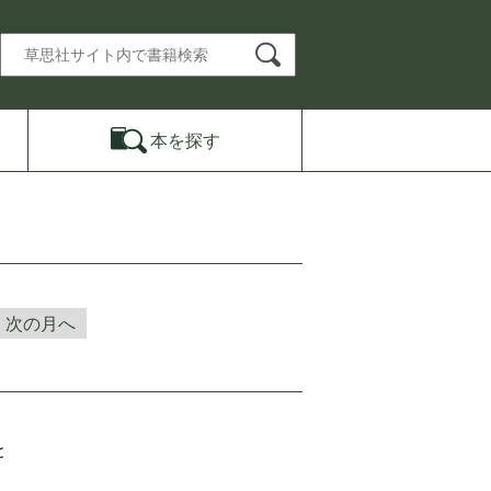
本を
探す
次の月へ
と