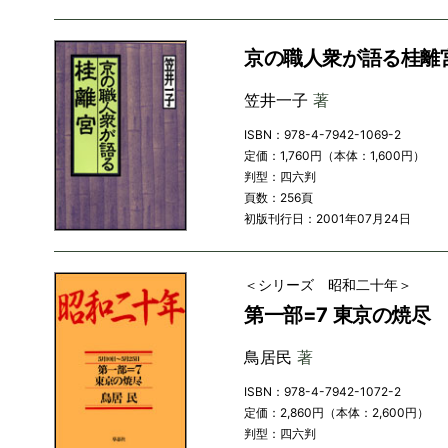
京の職人衆が語る桂離
笠井一子
著
ISBN：978-4-7942-1069-2
定価：1,760円（本体：1,600円）
判型：四六判
頁数：256頁
初版刊行日：2001年07月24日
＜シリーズ 昭和二十年＞
第一部=7 東京の焼尽
鳥居民
著
ISBN：978-4-7942-1072-2
定価：2,860円（本体：2,600円）
判型：四六判