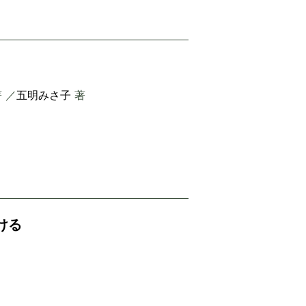
 ／
五明みさ子
著
ける