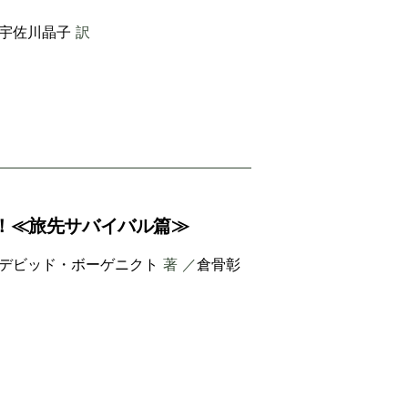
宇佐川晶子
訳
！≪旅先サバイバル篇≫
デビッド・ボーゲニクト
著 ／
倉骨彰