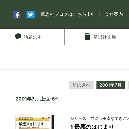
草思社ブログはこちら
会社案内
話題
の本
草思社
文庫
前の月へ
2001年7月
2001年7月 上位-6件
シリーズ 世にも不幸なできご
1 最悪のはじまり