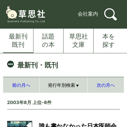
会社案内
最新刊
話題
草思社
本を
既刊
の本
文庫
探す
最新刊・既刊
前の月へ
発行年別検索
次の月へ
2003年8月 上位-8件
誰も書かなかった日本医師会