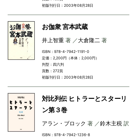
初版刊行日：2003年08月28日
お伽衆 宮本武蔵
井上智重
著 ／
大倉隆二
著
ISBN：978-4-7942-1191-0
定価：2,200円（本体：2,000円）
判型：四六判
頁数：272頁
初版刊行日：2003年08月28日
対比列伝 ヒトラーとスターリ
ン第３巻
アラン・ブロック
著 ／
鈴木主税
訳
ISBN：978-4-7942-1236-8