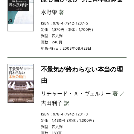
水野肇
著
ISBN：978-4-7942-1237-5
定価：1,870円（本体：1,700円）
判型：四六判
頁数：240頁
初版刊行日：2003年08月28日
不景気が終わらない本当の理
由
リチャード・Ａ・ヴェルナー
著 ／
吉田利子
訳
ISBN：978-4-7942-1231-3
定価：1,430円（本体：1,300円）
判型：四六判
頁数：160頁