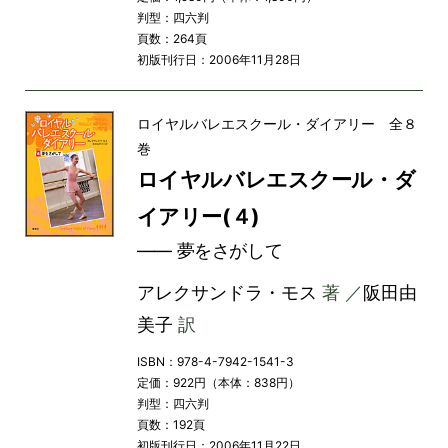
判型：四六判
頁数：264頁
初版刊行日：2006年11月28日
ロイヤルバレエスクール・ダイアリー 全８
巻
ロイヤルバレエスクール・ダ
イアリー(４)
―― 夢をさがして
アレクサンドラ・モス
著 ／
阪田由
美子
訳
ISBN：978-4-7942-1541-3
定価：922円（本体：838円）
判型：四六判
頁数：192頁
初版刊行日：2006年11月22日