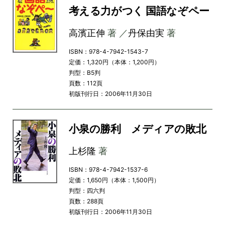
考える力がつく 国語なぞペー
高濱正伸
著 ／
丹保由実
著
ISBN：978-4-7942-1543-7
定価：1,320円（本体：1,200円）
判型：B5判
頁数：112頁
初版刊行日：2006年11月30日
小泉の勝利 メディアの敗北
上杉隆
著
ISBN：978-4-7942-1537-6
定価：1,650円（本体：1,500円）
判型：四六判
頁数：288頁
初版刊行日：2006年11月30日