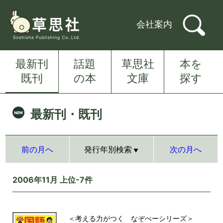
会社案内
最新刊
話題
草思社
本を
既刊
の本
文庫
探す
最新刊・既刊
前の月へ
発行年別検索
次の月へ
2006年11月 上位-7件
＜考える力がつく なぞぺーシリーズ＞