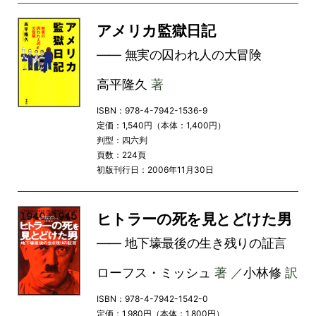
アメリカ監獄日記
―― 無実の囚われ人の大冒険
高平隆久
著
ISBN：978-4-7942-1536-9
定価：1,540円（本体：1,400円）
判型：四六判
頁数：224頁
初版刊行日：2006年11月30日
ヒトラーの死を見とどけた男
―― 地下壕最後の生き残りの証言
ローフス・ミッシュ
著 ／
小林修
訳
ISBN：978-4-7942-1542-0
定価：1,980円（本体：1,800円）