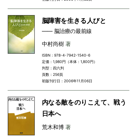
脳障害を生きる人びと
―― 脳治療の最前線
中村尚樹
著
ISBN：978-4-7942-1540-6
定価：1,980円（本体：1,800円）
判型：四六判
頁数：256頁
初版刊行日：2006年11月06日
内なる敵をのりこえて、戦う
日本へ
荒木和博
著