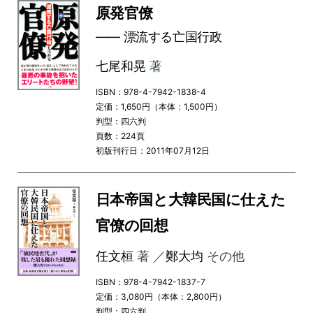
原発官僚
―― 漂流する亡国行政
七尾和晃
著
ISBN：978-4-7942-1838-4
定価：1,650円（本体：1,500円）
判型：四六判
頁数：224頁
初版刊行日：2011年07月12日
日本帝国と大韓民国に仕えた
官僚の回想
任文桓
著 ／
鄭大均
その他
ISBN：978-4-7942-1837-7
定価：3,080円（本体：2,800円）
判型：四六判