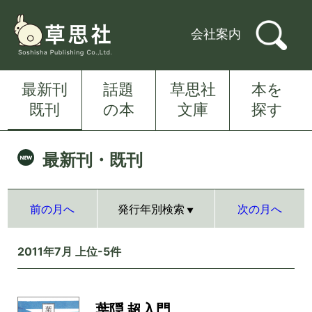
会社案内
最新刊
話題
草思社
本を
既刊
の本
文庫
探す
最新刊・既刊
前の月へ
発行年別検索
次の月へ
2011年7月 上位-5件
葉隠 超入門