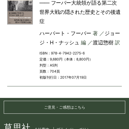
―― フーバー大統領が語る第二次
世界大戦の隠された歴史とその後遺
症
ハーバート・フーバー
著 ／
ジョー
ジ・H・ナッシュ
編 ／
渡辺惣樹
訳
ISBN：978-4-7942-2275-6
定価：9,680円（本体：8,800円）
判型：A5判
頁数：704頁
初版刊行日：2017年07月19日
ご意見・ご感想はこちら
草思社