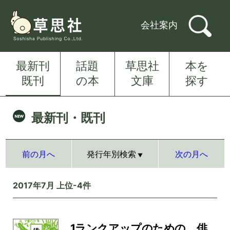
会社案内
最新刊
話題
草思社
本を
既刊
の本
文庫
探す
最新刊・既刊
前の月へ
発行年別検索
次の月へ
2017年7月 上位-4件
1ランクアップのための 俳