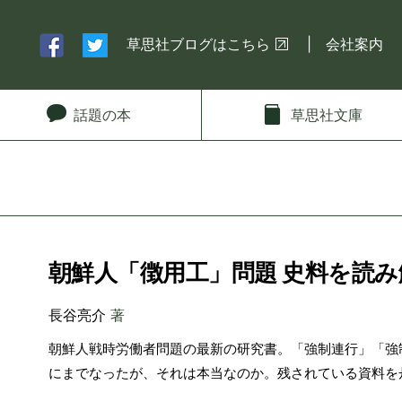
草思社ブログはこちら
会社案内
話題
の本
草思社
文庫
朝鮮人「徴用工」問題 史料を読み
長谷亮介
著
朝鮮人戦時労働者問題の最新の研究書。「強制連行」「強
にまでなったが、それは本当なのか。残されている資料を