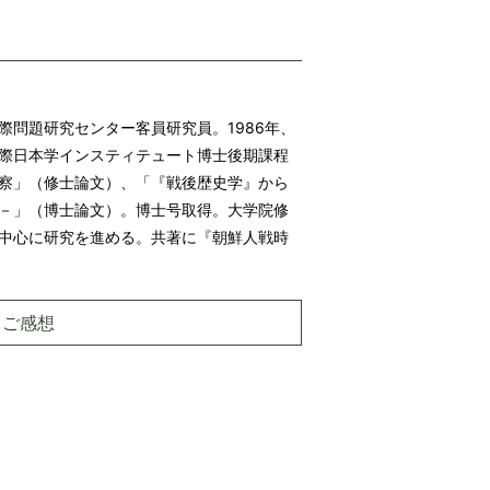
問題研究センター客員研究員。1986年、
際日本学インスティテュート博士後期課程
察」（修士論文）、「『戦後歴史学』から
－」（博士論文）。博士号取得。大学院修
中心に研究を進める。共著に『朝鮮人戦時
・ご感想