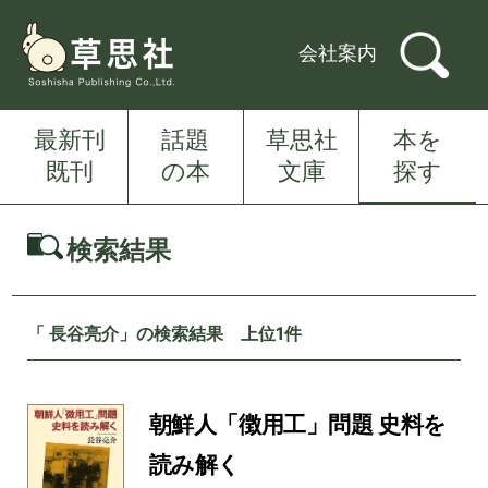
会社案内
最新刊
話題
草思社
本を
既刊
の本
文庫
探す
検索結果
「 長谷亮介」の検索結果 上位1件
朝鮮人「徴用工」問題 史料を
読み解く