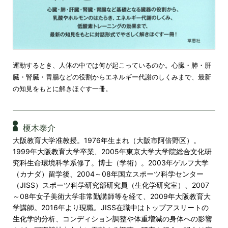
運動するとき、人体の中では何が起こっているのか。心臓・肺・肝
臓・腎臓・胃腸などの役割からエネルギー代謝のしくみまで、最新
の知見をもとに解きほぐす一冊。
榎木泰介
大阪教育大学准教授。1976年生まれ（大阪市阿倍野区）。
1999年大阪教育大学卒業、2005年東京大学大学院総合文化研
究科生命環境科学系修了。博士（学術）。2003年ゲルフ大学
（カナダ）留学後、2004～08年国立スポーツ科学センター
（JISS）スポーツ科学研究部研究員（生化学研究室）、2007
～08年女子美術大学非常勤講師等を経て、2009年大阪教育大
学講師。2016年より現職。JISS在職中はトップアスリートの
生化学的分析、コンディション調整や体重増減の身体への影響