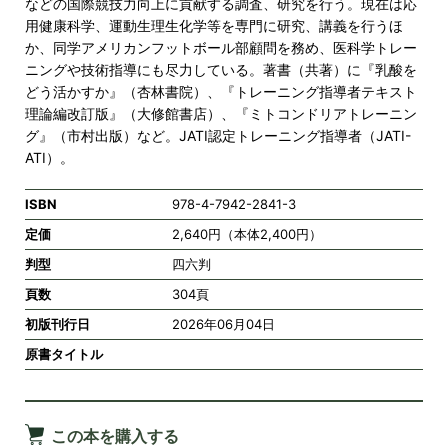
などの国際競技力向上に貢献する調査、研究を行う。現在は応
用健康科学、運動生理生化学等を専門に研究、講義を行うほ
か、同学アメリカンフットボール部顧問を務め、医科学トレー
ニングや技術指導にも尽力している。著書（共著）に『乳酸を
どう活かすか』（杏林書院）、『トレーニング指導者テキスト
理論編改訂版』（大修館書店）、『ミトコンドリアトレーニン
グ』（市村出版）など。JATI認定トレーニング指導者（JATI-
ATI）。
ISBN
978-4-7942-2841-3
定価
2,640円（本体2,400円）
判型
四六判
頁数
304頁
初版刊行日
2026年06月04日
原書タイトル
この本を購入する