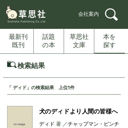
会社案内
最新刊
話題
草思社
本を
既刊
の本
文庫
探す
検索結果
「 ディド」の検索結果 上位1件
犬のディドより人間の皆様へ
ディド
著 ／
チャップマン・ピンチ