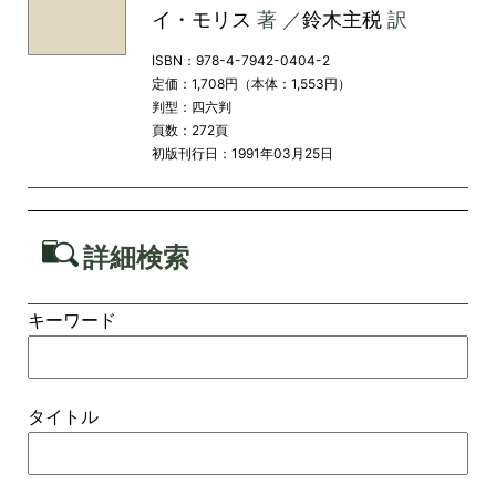
イ・モリス
著 ／
鈴木主税
訳
ISBN：978-4-7942-0404-2
定価：1,708円（本体：1,553円）
判型：四六判
頁数：272頁
初版刊行日：1991年03月25日
詳細検索
キーワード
タイトル