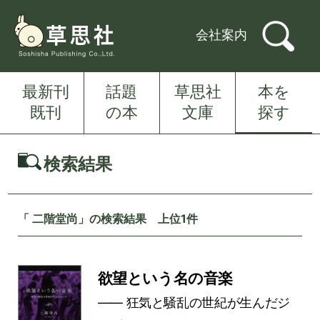
会社案内
最新刊
話題
草思社
本を
既刊
の本
文庫
探す
検索結果
「 二階堂尚」の検索結果 上位1件
欲望という名の音楽
―― 狂気と騒乱の世紀が生んだジ