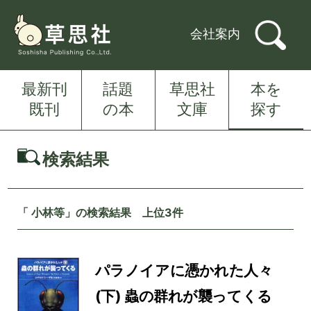
会社案内
最新刊
話題
草思社
本を
既刊
の本
文庫
探す
検索結果
「 小林等」の検索結果 上位3件
パラノイアに憑かれた人々
(下) 蟲の群れが襲ってくる