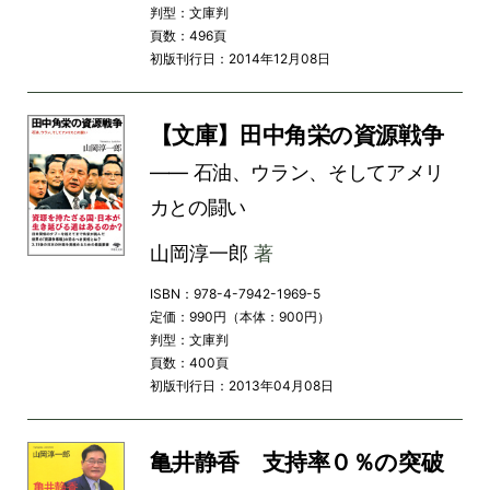
判型：文庫判
頁数：496頁
初版刊行日：2014年12月08日
【文庫】田中角栄の資源戦争
―― 石油、ウラン、そしてアメリ
カとの闘い
山岡淳一郎
著
ISBN：978-4-7942-1969-5
定価：990円（本体：900円）
判型：文庫判
頁数：400頁
初版刊行日：2013年04月08日
亀井静香 支持率０％の突破