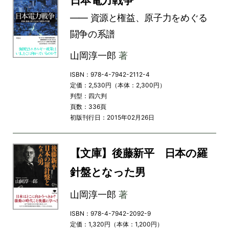
日本電力戦争
―― 資源と権益、原子力をめぐる
闘争の系譜
山岡淳一郎
著
ISBN：978-4-7942-2112-4
定価：2,530円（本体：2,300円）
判型：四六判
頁数：336頁
初版刊行日：2015年02月26日
【文庫】後藤新平 日本の羅
針盤となった男
山岡淳一郎
著
ISBN：978-4-7942-2092-9
定価：1,320円（本体：1,200円）