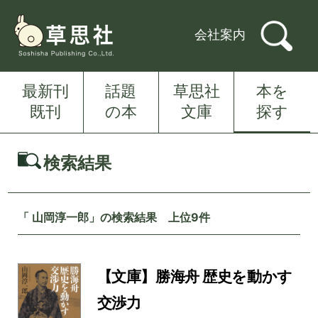
会社案内
最新刊
話題
草思社
本を
既刊
の本
文庫
探す
検索結果
「 山岡淳一郎」の検索結果 上位9件
【文庫】勝海舟 歴史を動かす
交渉力