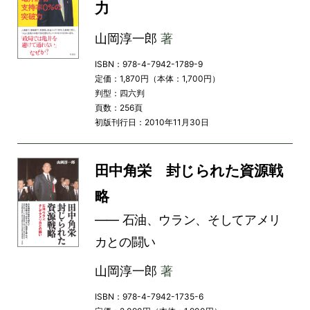
力
山岡淳一郎
著
ISBN：978-4-7942-1789-9
定価：1,870円（本体：1,700円）
判型：四六判
頁数：256頁
初版刊行日：2010年11月30日
田中角栄 封じられた資源戦
略
―― 石油、ウラン、そしてアメリ
カとの闘い
山岡淳一郎
著
ISBN：978-4-7942-1735-6