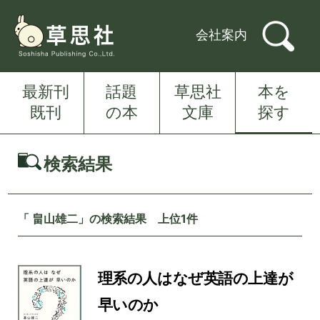
会社案内
最新刊
話題
草思社
本を
既刊
の本
文庫
探す
検索結果
「 畠山雄二」の検索結果 上位1件
理系の人はなぜ英語の上達が
早いのか